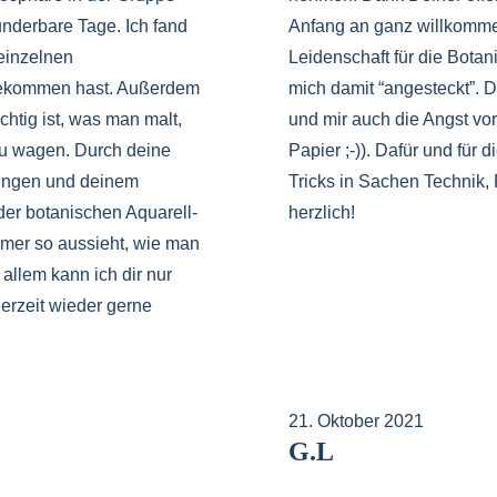
underbare Tage. Ich fand
Anfang an ganz willkomme
 einzelnen
Leidenschaft für die Botanis
bekommen hast. Außerdem
mich damit “angesteckt”. D
chtig ist, was man malt,
und mir auch die Angst vo
zu wagen. Durch deine
Papier ;-)). Dafür und für 
lungen und deinem
Tricks in Sachen Technik,
 der botanischen Aquarell-
herzlich!
mmer so aussieht, wie man
 allem kann ich dir nur
erzeit wieder gerne
21. Oktober 2021
G.L